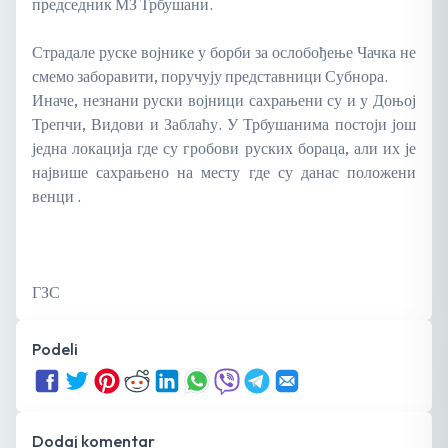
председник МЗ Трбушани.
Страдале руске војнике у борби за ослобођење Чачка не
смемо заборавити, поручују представници Субнора.
Иначе, незнани руски војници сахрањени су и у Доњој
Трепчи, Видови и Заблаћу. У Трбушанима постоји још
једна локација где су гробови руских бораца, али их је
највише сахрањено на месту где су данас положени
венци .
ГЗС
Podeli
Dodaj komentar