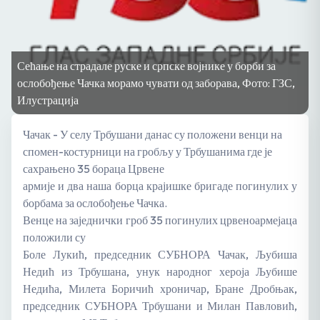
Сећање на страдале руске и српске војнике у борби за
ослобођење Чачка морамо чувати од заборава, Фото: ГЗС,
Илустрација
Чачак - У селу Трбушани данас су положени венци на
спомен-костурници на гробљу у Трбушанима где је
сахрањено 35 бораца Црвене
армије и два наша борца крајишке бригаде погинулих у
борбама за ослобођење Чачка.
Венце на заједнички гроб 35 погинулих црвеноармејаца
положили су
Боле Лукић, председник СУБНОРА Чачак, Љубиша
Недић из Трбушана, унук народног хероја Љубише
Недића, Милета Боричић хроничар, Бране Дробњак,
председник СУБНОРА Трбушани и Милан Павловић,