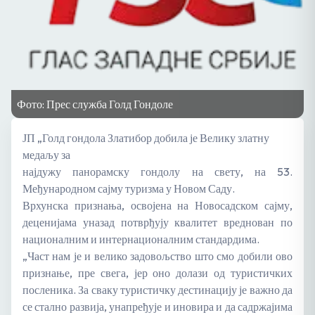
Фото: Прес служба Голд Гондоле
ЈП „Голд гондола Златибор добила је Велику златну
медаљу за
најдужу панорамску гондолу на свету, на 53.
Међународном сајму туризма у Новом Саду.
Врхунска признања, освојена на Новосадском сајму,
деценијама уназад потврђују квалитет вреднован по
националним и интернационалним стандардима.
„Част нам је и велико задовољство што смо добили ово
признање, пре свега, јер оно долази од туристичких
посленика. За сваку туристичку дестинацију је важно да
се стално развија, унапређује и иновира и да садржајима