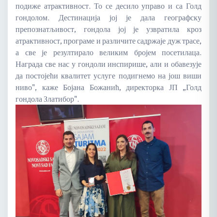
подиже атрактивност. То се десило управо и са Голд
гондолом. Дестинација јој је дала географску
препознатљивост, гондола јој је узвратила кроз
атрактивност, програме и различите садржаје дуж трасе,
а све је резултирало великим бројем посетилаца.
Награда све нас у гондоли инспирише, али и обавезује
да постојећи квалитет услуге подигнемо на још виши
ниво", каже Бојана Божанић, директорка ЈП „Голд
гондола Златибор".