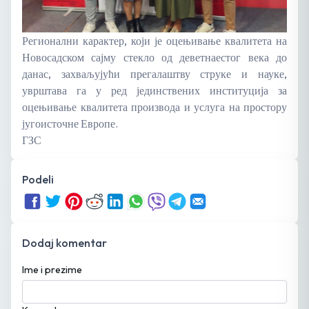
Регионални карактер, који је оцењивање квалитета на
Новосадском сајму стекло од деветнаестог века до
данас, захваљујући прегалаштву струке и науке,
уврштава га у ред јединствених институција за
оцењивање квалитета производа и услуга на простору
југоисточне Европе.
ГЗС
Podeli
Dodaj komentar
Ime i prezime