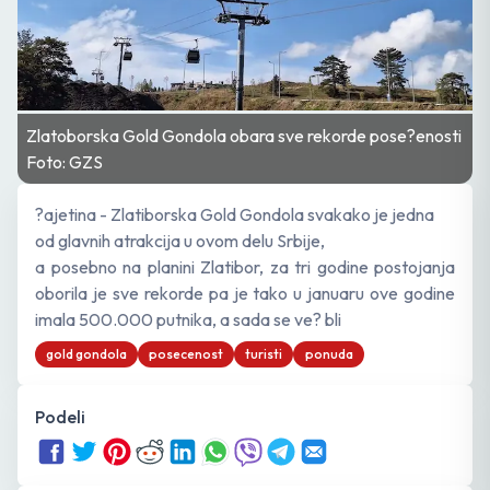
Zlatoborska Gold Gondola obara sve rekorde pose?enosti
Foto: GZS
?ajetina - Zlatiborska Gold Gondola svakako je jedna
od glavnih atrakcija u ovom delu Srbije,
a posebno na planini Zlatibor, za tri godine postojanja
oborila je sve rekorde pa je tako u januaru ove godine
imala 500.000 putnika, a sada se ve? bli
gold gondola
posecenost
turisti
ponuda
Podeli