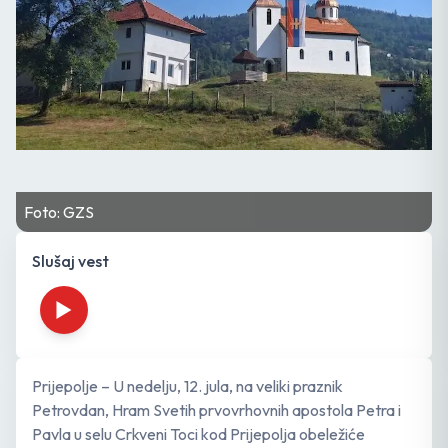
Foto: GZS
Slušaj vest
​Prijepolje – U nedelju, 12. jula, na veliki praznik
Petrovdan, Hram Svetih prvovrhovnih apostola Petra i
Pavla u selu Crkveni Toci kod Prijepolja obeležiće