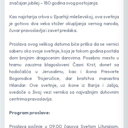
značajan jubilej – 180 godina svog postojanja.
Kao najstarija crkva u Eparhiji mileševskoj, ova svetinja
je gotovo dva veka stožer okupljanja vernog naroda,
čuvar pravoslavlja i zavet predaka.
​Proslava ovog velikog datuma biće prilika da se vernici
saberu oko svoje svetinje, koja je tokom godina postala
dom brojnim dragocenim darovima. Posebno mesto u
hramu zauzima blagosloveni Časni Krst, donet sa
hodočašća u Jerusalimu, kao i ikona Presvete
Bogorodice Trojeručice, dar bratstva manastira
Hilandar. Ove svetinje, uz ikone iz Barija i Jašija,
svedoče o živoj vezi vernika sa najvažnijim duhovnim
centrima pravoslavlja.
​Program proslave:
​Proslava počinje u 09.00 časova Svetom Liturgijom,