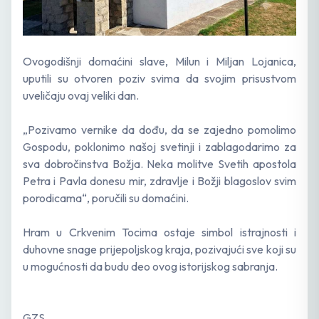
​Ovogodišnji domaćini slave, Milun i Miljan Lojanica,
uputili su otvoren poziv svima da svojim prisustvom
uveličaju ovaj veliki dan.
​„Pozivamo vernike da dođu, da se zajedno pomolimo
Gospodu, poklonimo našoj svetinji i zablagodarimo za
sva dobročinstva Božja. Neka molitve Svetih apostola
Petra i Pavla donesu mir, zdravlje i Božji blagoslov svim
porodicama“, poručili su domaćini.
​Hram u Crkvenim Tocima ostaje simbol istrajnosti i
duhovne snage prijepoljskog kraja, pozivajući sve koji su
u mogućnosti da budu deo ovog istorijskog sabranja.
GZS