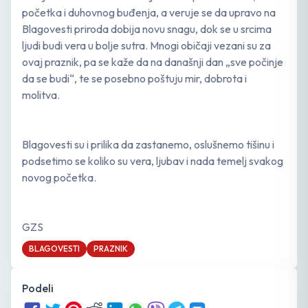
početka i duhovnog buđenja, a veruje se da upravo na
Blagovesti priroda dobija novu snagu, dok se u srcima
ljudi budi vera u bolje sutra. Mnogi običaji vezani su za
ovaj praznik, pa se kaže da na današnji dan „sve počinje
da se budi“, te se posebno poštuju mir, dobrota i
molitva.
Blagovesti su i prilika da zastanemo, oslušnemo tišinu i
podsetimo se koliko su vera, ljubav i nada temelj svakog
novog početka.
GZS
BLAGOVESTI
PRAZNIK
Podeli