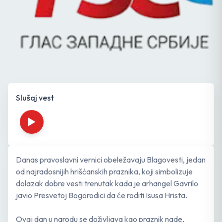
Slušaj vest
Danas pravoslavni vernici obeležavaju Blagovesti, jedan
od najradosnijih hrišćanskih praznika, koji simbolizuje
dolazak dobre vesti trenutak kada je arhangel Gavrilo
javio Presvetoj Bogorodici da će roditi Isusa Hrista.
Ovaj dan u narodu se doživljava kao praznik nade,