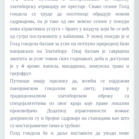
златиборску атракцију не престаје. Сваке сезоне Голд
гондола се труди да посетиоце обрадује новим
садржајима, па је тако од ове зимске сезоне у понуди
нова атрактивна услуга – бранч у ваздуху који ће се већ
од сутра послуживати у кабинама. У новој понуди је и
Голд гондола балзам за усне на потпуно природној бази
направљен на Златибору. Овај балзам је савршена
заштита за усне током свих годишњих доба и доступан
је у 4 ароме: ванила, мандарина, лимунска трава и
грејпфрут.
Путници имају прилику да, возећи се најдужом
панорамском гондолом на свету, уживају у
традиционалном златиборском оброку са
специјалитетима из овог краја које праве локални
произвођачи. Додатној атрактивности вожње
допринели су и бројни садржаји на станицама као што
су инстаграмичне тачке и тјубинг.
Голд гондола ће и даље наставити да уводи нове