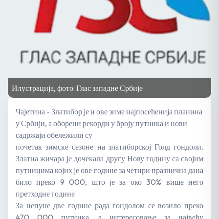
Илустрација, фото: Глас западне Србије
Чајетина - Златибор је и ове зиме најпосећенија планина
у Србији, а оборени рекорди у броју путника и нови
садржаји обележили су
почетак зимске сезоне на златиборској Голд гондоли.
Златна жичара је дочекала другу Нову годину са својим
путницима којих је ове године за четири празнична дана
било преко 9 000, што је за око 30% више него
претходне године.
За непуне две године рада гондолом се возило преко
470 000 путника, а интересовање за највећу