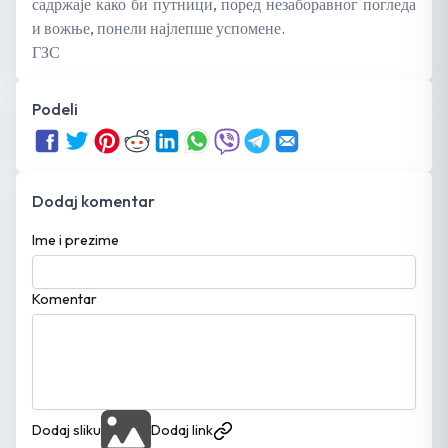
садржаје како би путници, поред незаборавног погледа
и вожње, понели најлепше успомене.
ГЗС
Podeli
Dodaj komentar
Ime i prezime
Komentar
Dodaj sliku
Dodaj link