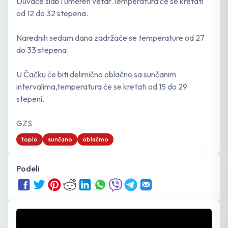
Duvaće slab i umeren vetar.Temperatura će se kretati
od 12 do 32 stepena.
Narednih sedam dana zadržaće se temperature od 27
do 33 stepena.
U Čačku će biti delimično oblačno sa sunčanim
intervalima,temperatura će se kretati od 15 do 29
stepeni.
GZS
toplo
sunčano
oblačmo
Podeli