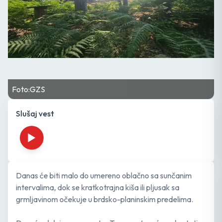
Foto:GZS
Slušaj vest
Danas će biti malo do umereno oblačno sa sunčanim
intervalima, dok se kratkotrajna kiša ili pljusak sa
grmljavinom očekuje u brdsko-planinskim predelima.