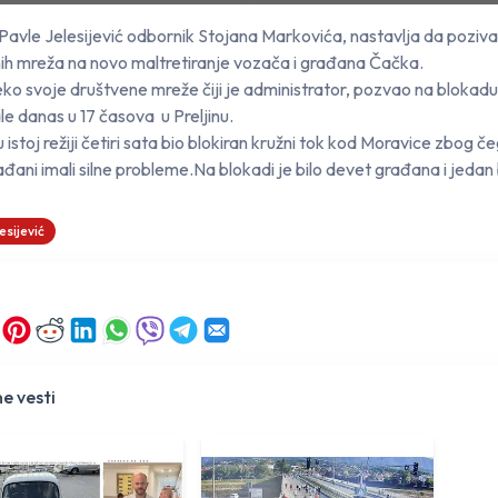
Pavle Jelesijević odbornik Stojana Markovića, nastavlja da poziv
ih mreža na novo maltretiranje vozača i građana Čačka.
eko svoje društvene mreže čiji je administrator, pozvao na blokad
le danas u 17 časova u Preljinu.
u istoj režiji četiri sata bio blokiran kružni tok kod Moravice zbog č
ađani imali silne probleme.Na blokadi je bilo devet građana i jedan b
esijević
e vesti