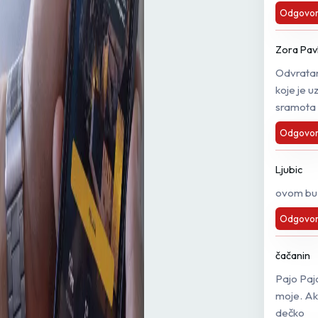
Odgovor
Zora Pav
Odvratan 
koje je 
sramota s
Odgovor
Ljubic
ovom bu a
Odgovor
čačanin
Pajo Pajo
moje. Ak
dečko