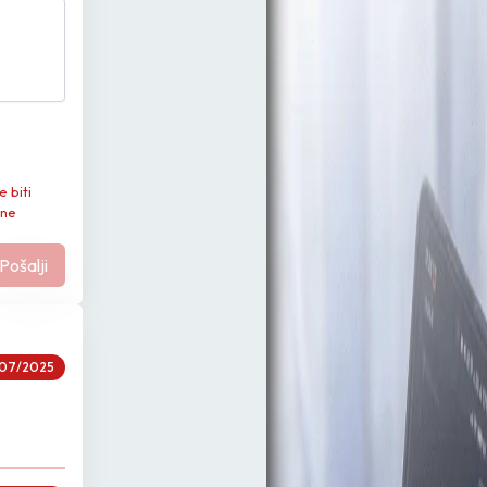
e biti
 ne
Pošalji
07/2025