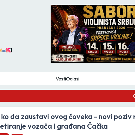
Vesti
Oglasi
GZS
i ko da zaustavi ovog čoveka - novi poziv
etiranje vozača i građana Čačka