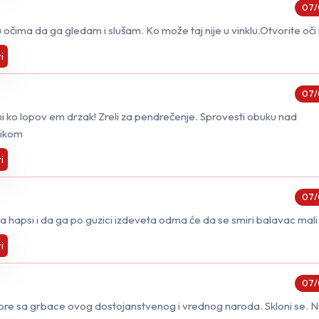
07/
čima da ga gledam i slušam. Ko može taj nije u vinklu.Otvorite oči l
i
07/
i ko lopov em drzak! Zreli za pendrečenje. Sprovesti obuku nad
nikom
i
07/
da hapsi i da ga po guzici izdeveta odma će da se smiri balavac mali
i
07/
 bre sa grbace ovog dostojanstvenog i vrednog naroda. Skloni se. N