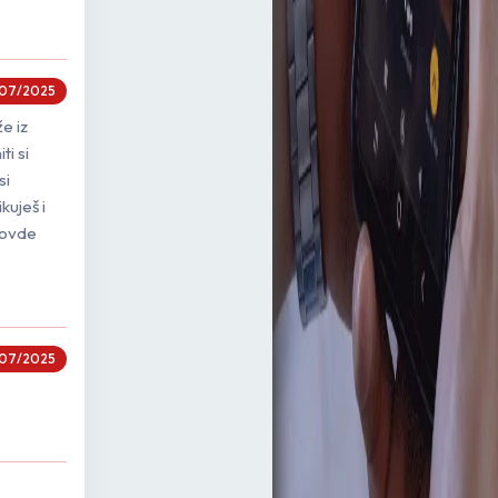
07/2025
e iz
ti si
si
kuješ i
 ovde
07/2025