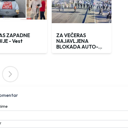
AS ZAPADNE
ZA VEČERAS
IJE - Vest
NAJAVLJENA
BLOKADA AUTO-
PUTA U PAKOVRAĆU:
Jelesijević ogorčen
na kolege iz opozicije:
"Boli vas g...... za
narod"
komentar
ezime
r