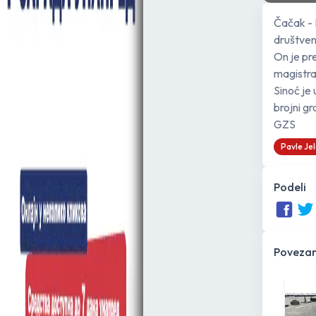
Čačak - 
društven
On je pr
magistra
Sinoć je 
brojni gr
GZS
Pavle Jel
Podeli
Povezan