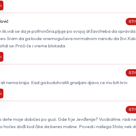
i
lović
07/
lik,vidi se da je poltrončina,pljuje po svojoj državi,treba da opravd
uzeo.Sram da ga bude onemogućava normalnom narodu da živi.Kako 
tidi se.Proći će i vreme blokada.
i
07/
li nema kraja. Kad ga buduhvatili gradjani djavo ce mu biti kriv.
i
07/
 dete moje dobićes po guzi. Gde ti je Jevđenije? Vucibatine, radi n
o hoćes dođi kod čike da beres maline. Povedi i našega Stola, nek d