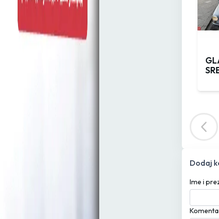
GL
SRB
Dodaj 
Ime i pr
Komenta