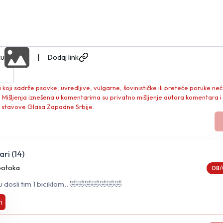
|
ku
Dodaj link
koji sadrže psovke, uvredljive, vulgarne, šovinističke ili preteće poruke neć
. Mišljenja iznešena u komentarima su privatno mišljenje autora komentara i
 stavove Glasa Zapadne Srbije.
ri (
14
)
potoka
08/
dosli tim 1 biciklom.. 🤣🤣🤣🤣🤣🤣🤣
i