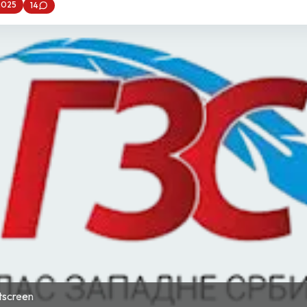
2025
14
ntscreen