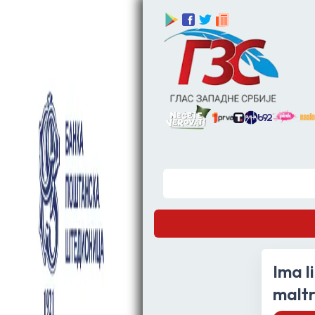
Ima l
maltr