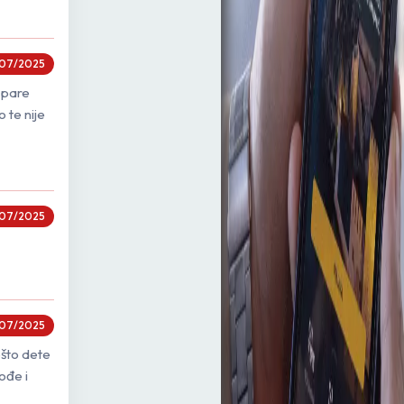
07/2025
a pare
te nije
07/2025
07/2025
ešto dete
ođe i