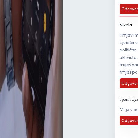
Odgovor
Nikola
Frfljavi 
Ljubića u 
političar
aktivista
truješ n
frfljaš p
Odgovor
Грбић Сув
Маја учин
Odgovor