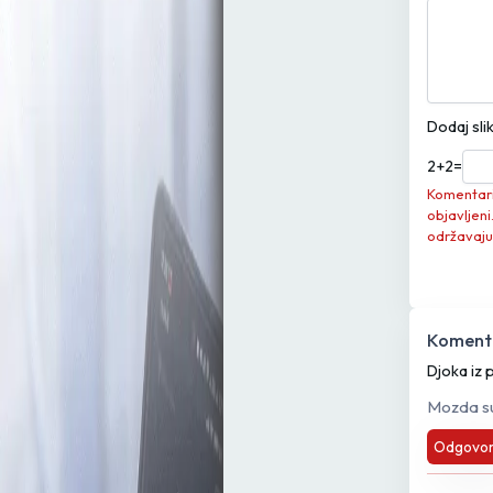
Dodaj sli
2
+
2
=
Komentari 
objavljeni
održavaju
Komenta
Djoka iz 
Mozda su 
Odgovor