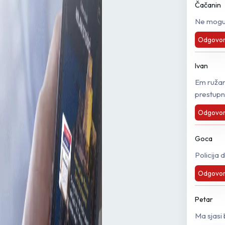
Čačanin
Ne mogu o
Odgovor
Ivan
Em ružan
prestup
Odgovor
Goca
Policija 
Odgovor
Petar
Ma sjasi