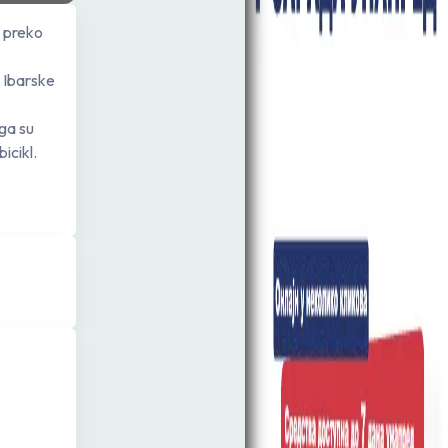
a preko
u Ibarske
ega su
icikl.