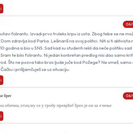
i
06/
mutavi folirantu. Izvadi prvo truleks krpu iz usta. Zbog tebe se ne mož
Dom zdravlja kod Parka. Lešinariš na ovoj politici. Niti si ti aktivista ni
. 10 godina si bio u SNS. Sad kad su studenti rekli da neće politiku sad 
. Sram te bilo folirantu. Ni jedan konkretan predlog nisi dao samo kriti
arod. Što ne pozva tako brzo ljude juče kod Požege? Ne smeš, samo
o Čačku i prišljamčuješ se uz situaciju.
i
и брег
06/
а обична, отац му се у гробу преврће! Зрео је он за л чење
i